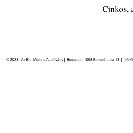
Cinkos, 
© 2023
Az Élet Menete Alapítvány |
Budapest, 1068 Benczúr utca 13.
|
info@