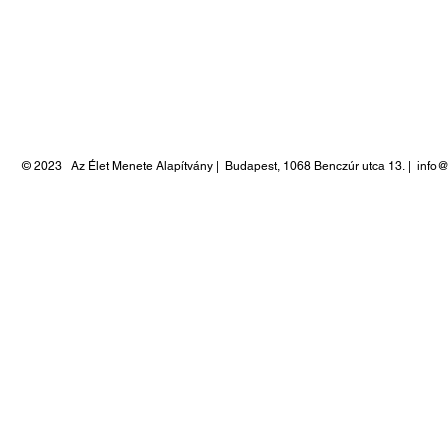
© 2023
Az Élet Menete Alapítvány |
Budapest, 1068 Benczúr utca 13.
|
info@