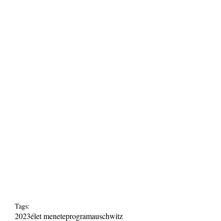
Tags:
2023
élet menete
program
auschwitz