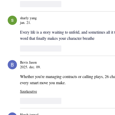
Kedvelés
Válasz
sharly yang
jan. 21.
Every life is a story waiting to unfold, and sometimes all it t
word that finally makes your character breathe
Kedvelés
Válasz
Bevis Jason
2025. dec. 09.
Whether you’re managing contracts or calling plays, 26 cha
every smart move you make.
Szerkesztve
Kedvelés
Válasz
Harsh jarwal