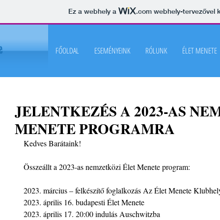
Ez a webhely a
.com
webhely-tervezővel k
FŐOLDAL
ESEMÉNYEINK
RÓLUNK
ÉLET MENETE
JELENTKEZÉS A 2023-AS NE
MENETE PROGRAMRA
Kedves Barátaink!
Összeállt a 2023-as nemzetközi Élet Menete program: 
2023. március – felkészítő foglalkozás Az Élet Menete Klubhe
2023. április 16. budapesti Élet Menete
2023. április 17. 20:00 indulás Auschwitzba