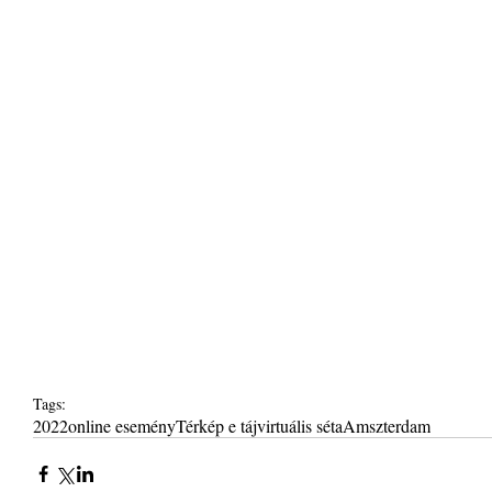
Tags:
2022
online esemény
Térkép e táj
virtuális séta
Amszterdam