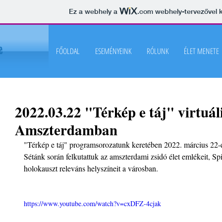
Ez a webhely a
.com
webhely-tervezővel k
FŐOLDAL
ESEMÉNYEINK
RÓLUNK
ÉLET MENETE
2022.03.22 "Térkép e táj" virtuáli
Amszterdamban
"Térkép e táj" programsorozatunk keretében 2022. március 22-
Sétánk során felkutattuk az amszterdami zsidó élet emlékeit, S
holokauszt releváns helyszíneit a városban.
https://www.youtube.com/watch?v=cxDFZ-4cjak