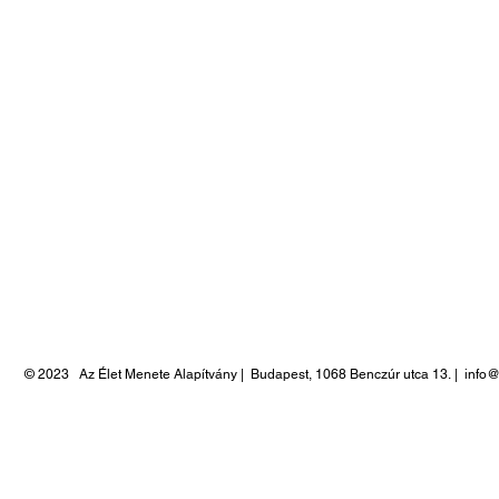
© 2023
Az Élet Menete Alapítvány |
Budapest, 1068 Benczúr utca 13.
|
info@